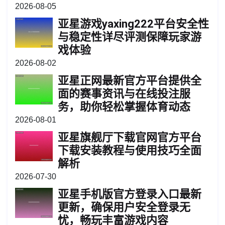
2026-08-05
亚星游戏yaxing222平台安全性
与稳定性详尽评测保障玩家游
戏体验
2026-08-02
亚星正网最新官方平台提供全
面的赛事资讯与在线投注服
务，助你轻松掌握体育动态
2026-08-01
亚星旗舰厅下载官网官方平台
下载安装教程与使用技巧全面
解析
2026-07-30
亚星手机版官方登录入口最新
更新，确保用户安全登录无
忧，畅玩丰富游戏内容