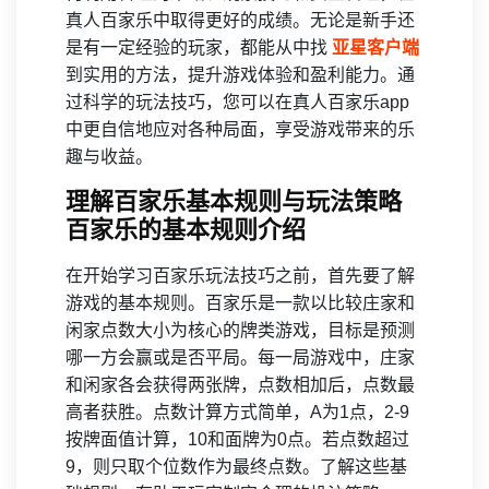
真人百家乐中取得更好的成绩。无论是新手还
是有一定经验的玩家，都能从中找
亚星客户端
到实用的方法，提升游戏体验和盈利能力。通
过科学的玩法技巧，您可以在真人百家乐app
中更自信地应对各种局面，享受游戏带来的乐
趣与收益。
理解百家乐基本规则与玩法策略
百家乐的基本规则介绍
在开始学习百家乐玩法技巧之前，首先要了解
游戏的基本规则。百家乐是一款以比较庄家和
闲家点数大小为核心的牌类游戏，目标是预测
哪一方会赢或是否平局。每一局游戏中，庄家
和闲家各会获得两张牌，点数相加后，点数最
高者获胜。点数计算方式简单，A为1点，2-9
按牌面值计算，10和面牌为0点。若点数超过
9，则只取个位数作为最终点数。了解这些基