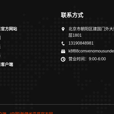
联系方式
星官方网站
北京市朝阳区建国门外大街
层1801
例
13190848981
采
k8f88comvenomousunde
务
营业时间：9:00-6:00
星客户端