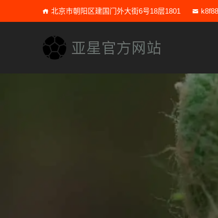
北京市朝阳区建国门外大街6号18层1801
k8f8