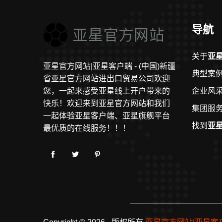
导航
关于
亚
亚星官方网站|亚星客户端 - (中国)新疆
典型案
省亚星官方网站进出口贸易公司欢迎
您，一起来感受亚星线上开户带来的
企业风
快乐！欢迎来到亚星官方网站和我们
集团服
一起体验亚星客户端、亚星旗舰平台
找到
亚
最优质的在线服务！！！