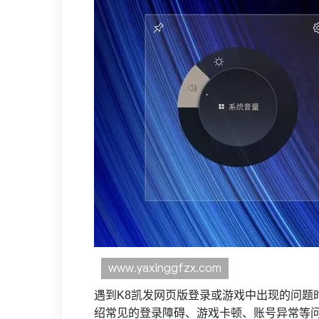
遇到K8凯发网页版登录或游戏中出现的问题
绍常见的登录障碍、游戏卡顿、账号异常等