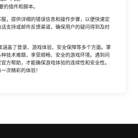
要的插件和脚本。
客服，提供详细的错误信息和操作步骤，以便快速定
电话支持或邮件反馈渠道，确保用户的疑问得到及时
案涵盖了登录、游戏体验、安全保障等多个方面。掌
各种技术难题，享受顺畅、安全的游戏环境。遇到问
求官方帮助，才能确保游戏体验的连续性和安全性。
每一次精彩的体验！