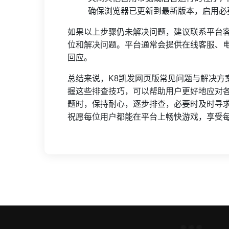
确保浏览器已更新到最新版本，启用必
如果以上步骤仍未解决问题，建议联系平台
位和解决问题。平台通常会提供在线客服、
回应。
总结来说，K8凯发网页版常见问题与解决方
握这些排查技巧，可以帮助用户更好地应对
题时，保持耐心，逐步排查，必要时及时寻
祝愿每位用户都能在平台上畅快游戏，享受