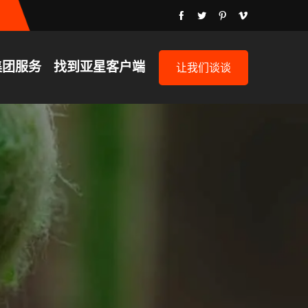
集团服务
找到
亚星客户端
让我们谈谈