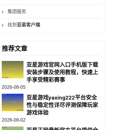
集团服务
找到
亚星客户端
推荐文章
亚星游戏官网入口手机版下载
安装步骤及使用教程，快速上
手享受精彩赛事
2026-08-05
亚星游戏yaxing222平台安全
性与稳定性详尽评测保障玩家
游戏体验
2026-08-02