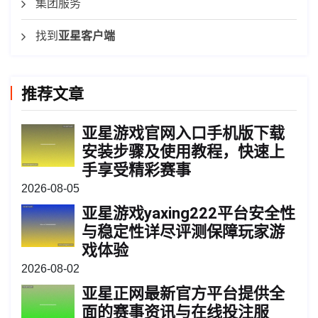
集团服务
找到
亚星客户端
推荐文章
亚星游戏官网入口手机版下载
安装步骤及使用教程，快速上
手享受精彩赛事
2026-08-05
亚星游戏yaxing222平台安全性
与稳定性详尽评测保障玩家游
戏体验
2026-08-02
亚星正网最新官方平台提供全
面的赛事资讯与在线投注服