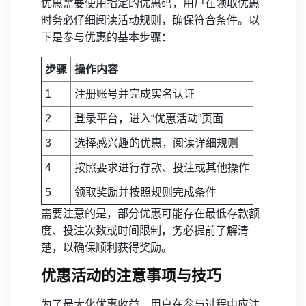
优惠需要使用指定的优惠码，用户在领取优惠
时务必仔细阅读活动规则，确保符合条件。以
下是参与优惠的基本步骤：
步骤
操作内容
1
注册账号并完成实名认证
2
登录平台，进入“优惠活动”页面
3
选择感兴趣的优惠，阅读详细规则
4
按照要求进行存款、投注或其他操作
5
领取奖励并按照规则完成条件
需要注意的是，部分优惠可能存在最低存款额
度、投注次数或时间限制，务必提前了解清
楚，以确保顺利获得奖励。
优惠活动的注意事项与技巧
为了最大化优惠收益，用户在参与过程中应注