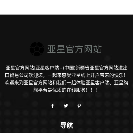
亚星官方网站|亚星客户端 - (中国)新疆省亚星官方网站进出
口贸易公司欢迎您，一起来感受亚星线上开户带来的快乐！
欢迎来到亚星官方网站和我们一起体验亚星客户端、亚星旗
舰平台最优质的在线服务！！！
导航