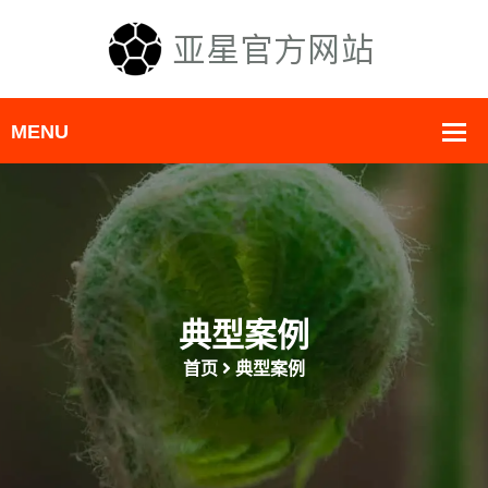
典型案例
首页
典型案例