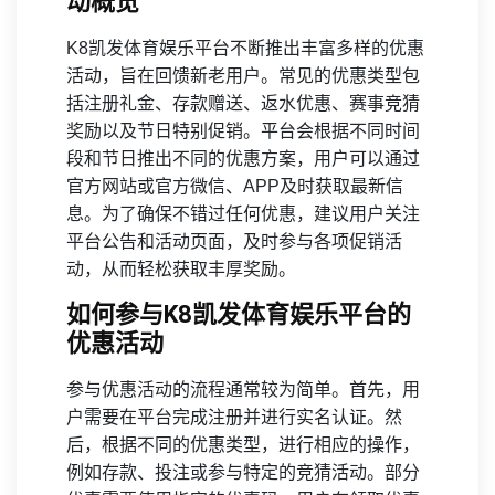
动概览
K8凯发体育娱乐平台不断推出丰富多样的优惠
活动，旨在回馈新老用户。常见的优惠类型包
括注册礼金、存款赠送、返水优惠、赛事竞猜
奖励以及节日特别促销。平台会根据不同时间
段和节日推出不同的优惠方案，用户可以通过
官方网站或官方微信、APP及时获取最新信
息。为了确保不错过任何优惠，建议用户关注
平台公告和活动页面，及时参与各项促销活
动，从而轻松获取丰厚奖励。
如何参与K8凯发体育娱乐平台的
优惠活动
参与优惠活动的流程通常较为简单。首先，用
户需要在平台完成注册并进行实名认证。然
后，根据不同的优惠类型，进行相应的操作，
例如存款、投注或参与特定的竞猜活动。部分