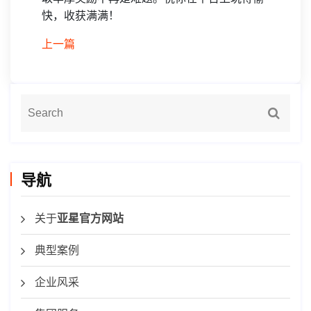
快，收获满满！
上一篇
导航
关于
亚星官方网站
典型案例
企业风采