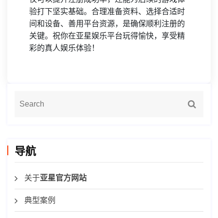
验打下坚实基础。合理准备资料、选择合适时
间和设备、善用平台资源，是确保顺利注册的
关键。祝你在亚星娱乐平台玩得愉快，享受精
彩的真人娱乐体验！
导航
关于
亚星官方网站
典型案例