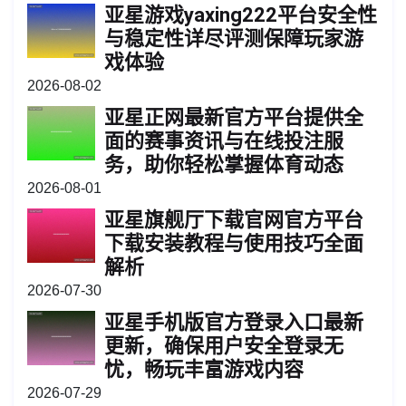
亚星游戏yaxing222平台安全性
与稳定性详尽评测保障玩家游
戏体验
2026-08-02
亚星正网最新官方平台提供全
面的赛事资讯与在线投注服
务，助你轻松掌握体育动态
2026-08-01
亚星旗舰厅下载官网官方平台
下载安装教程与使用技巧全面
解析
2026-07-30
亚星手机版官方登录入口最新
更新，确保用户安全登录无
忧，畅玩丰富游戏内容
2026-07-29