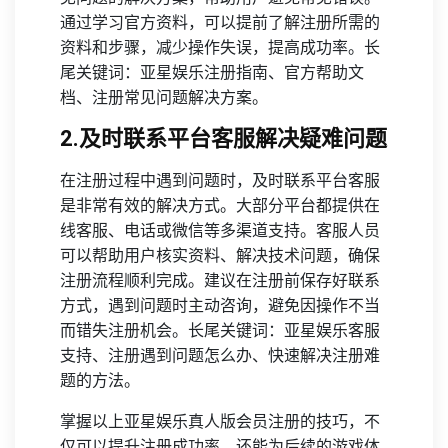
通过学习官方资料，可以提前了解注册所需的
资料和步骤，减少操作失误，提高成功率。长
尾关键词：亚星娱乐注册指南、官方帮助文
档、注册常见问题解决方案。
2.及时联系平台客服解决疑难问题
在注册过程中遇到问题时，及时联系平台客服
是非常有效的解决方式。大部分平台都提供在
线客服、电话或微信等多渠道支持。客服人员
可以帮助用户核实资料、解决技术问题，确保
注册流程顺利完成。建议在注册前保存好联系
方式，遇到问题时主动咨询，避免因操作不当
而错失注册机会。长尾关键词：亚星娱乐客服
支持、注册遇到问题怎么办、快速解决注册难
题的方法。
掌握以上亚星娱乐真人版会员注册的技巧，不
仅可以提升注册成功率，还能为后续的游戏体