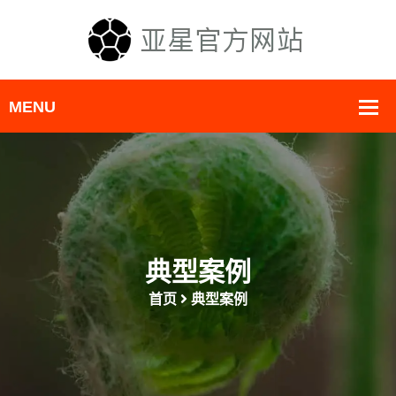
典型案例
首页
典型案例