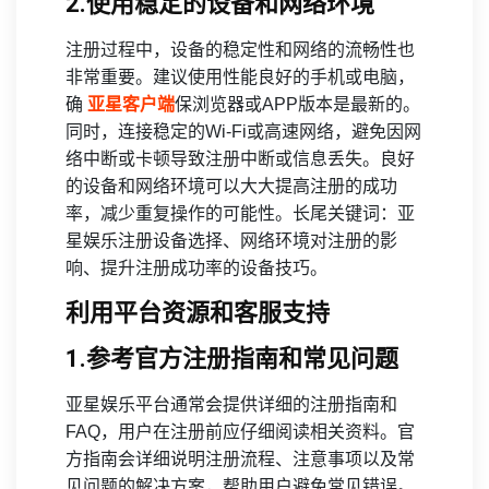
2.使用稳定的设备和网络环境
注册过程中，设备的稳定性和网络的流畅性也
非常重要。建议使用性能良好的手机或电脑，
确
亚星客户端
保浏览器或APP版本是最新的。
同时，连接稳定的Wi-Fi或高速网络，避免因网
络中断或卡顿导致注册中断或信息丢失。良好
的设备和网络环境可以大大提高注册的成功
率，减少重复操作的可能性。长尾关键词：亚
星娱乐注册设备选择、网络环境对注册的影
响、提升注册成功率的设备技巧。
利用平台资源和客服支持
1.参考官方注册指南和常见问题
亚星娱乐平台通常会提供详细的注册指南和
FAQ，用户在注册前应仔细阅读相关资料。官
方指南会详细说明注册流程、注意事项以及常
见问题的解决方案，帮助用户避免常见错误。