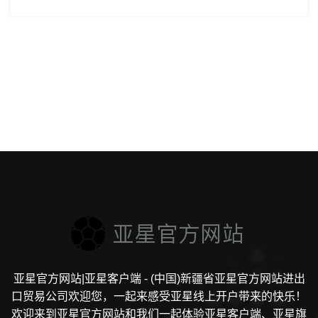
亚星官方网站|亚星客户端 - (中国)新疆省亚星官方网站进出
口贸易公司欢迎您，一起来感受亚星线上开户带来的快乐！
欢迎来到亚星官方网站和我们一起体验亚星客户端、亚星旗