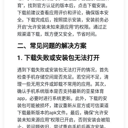
育”，找到官方认证的版本后，点击下载安装。
下载前建议查看应用评价和评论，确保版本安
全。下载完成后，按照提示安装，安装前务必
开启“允许安装未知来源应用”的权限。通过正
规渠道下载，既方便又安全，节省时间。
二、常见问题的解决方案
1. 下载失败或安装包无法打开
遇到下载失败或安装包无法打开的情况，首先
检查手机存储空间是否充足。若空间不足，清
理一些无用文件或卸载不常用的应用。其次，
确认手机系统版本是否支持最新的亚星体育
app，必要时进行系统更新。此外，下载的安
装包可能被损坏，建议重新从官方或可信渠道
下载最新版本的apk文件。最后，确保“允许安
装未知来源应用”权限已开启，否则安装会被阻
止。若问题依旧，尝试重启手机后再次安装。