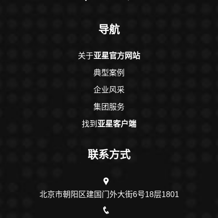
导航
关于
亚星官方网站
典型案例
企业风采
集团服务
找到
亚星客户端
联系方式
北京市朝阳区建国门外大街6号18层1801